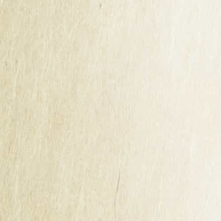
récoltées de la saison.
Notre cidre d'automne n'est pas un cidre comme les
autres. Produit avec la toute première récolte de l'année, il
capture la fraîcheur des pommes en début de saison.
Produit en quantité limitée selon la récolte, notre cidre
d'automne est disponible dès maintenant. Ne tardez pas à
le découvrir !