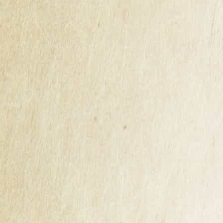
RESULTATS DU CONCOURS DE LA MAISON
CIDRICOLE DE BRETAGNE 2026
Nous sommes fiers de vous annoncer que six de nos
produits emblématiques ont été récompensés par des
médailles d’or, d’argent et de bronze au prestigieux
Concours de la Maison Cidricole de Bretagne : le Jus de
Pomme de Bretagne, la Potion de Merlin, le Rosé, le Brut
Traditionnel, le Doux et le Poiré.
Guillet Frères, maison cidricole ancrée au cœur de la
Bretagne depuis 1920, est fière de partager une
excellente nouvelle : lors du dernier Concours de la
Maison Cidricole de Bretagne, six de nos produits ont été
récompensés par des médailles d’or, d’argent et de
bronze.