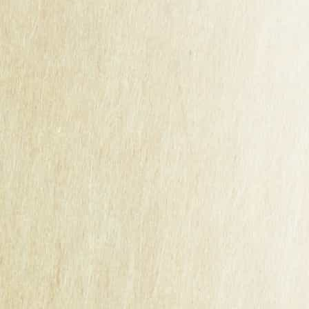
RESULTATS DU CONCOURS DE LA MAISON
CIDRICOLE DE BRETAGNE 2025
Guillet Frères, maison cidricole ancrée au cœur de la
Bretagne depuis 1920, est fière de partager une excellente
nouvelle : lors du dernier Concours de la Maison Cidricole
de Bretagne, deux de nos cidres ont été distingués par une
médaille d’argent.
Cidre Rosé
- pour sa fraîcheur fruitée et ses notes
gourmandes.
Cidre Demi-Sec
- pour son parfait équilibre entre douceur
et caractère.