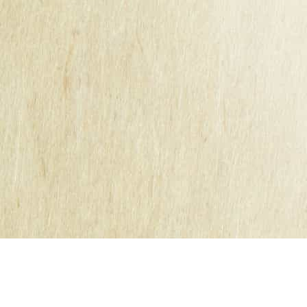
Mentions légales
Conditions Générales
Cookies
Contact
bb
secretariat@kerisac.fr
Tel :
02 40 87 61 55