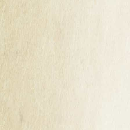
LES DERNIERS ARTICLES
RESULTATS DU CONCOURS DE LA MAISON
CIDRICOLE DE BRETAGNE 2026
Guillet Frères, maison cidricole ancrée au cœur de la
Bretagne depuis 1920, est fière de partager une excellente
nouvelle : lors du dernier Concours de la Maison Cidricole