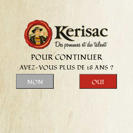
de Bretagne, six de nos produits ont été récompensés par
des médailles d’or, d’argent et de bronze.
POUR CONTINUER
AVEZ-VOUS PLUS DE 18 ANS ?
NON
OUI
CIDRE D'AUTOMNE KERISAC - PREMIÈRE
RÉCOLTE 2025
Chaque année, l'automne marque un moment privilégié à
la cidrerie Kerisac : l'arrivée de notre cidre d'automne,
élaboré exclusivement avec les premières pommes