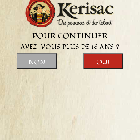
des médailles d’or, d’argent et de bronze.
POUR CONTINUER
AVEZ-VOUS PLUS DE 18 ANS ?
NON
OUI
RESULTATS DU CONCOURS DE LA MAISON
CIDRICOLE DE BRETAGNE 2026
Guillet Frères, maison cidricole ancrée au cœur de la
Bretagne depuis 1920, est fière de partager une excellente
nouvelle : lors du dernier Concours de la Maison Cidricole
de Bretagne, six de nos produits ont été récompensés par