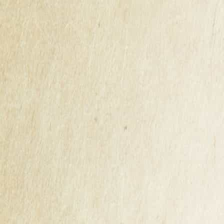
CIDRE D'AUTOMNE KERISAC - PREMIÈRE
RÉCOLTE 2025
Chaque année, l'automne marque un moment privilégié
à la cidrerie Kerisac : l'arrivée de notre cidre d'automne,
élaboré exclusivement avec les premières pommes
récoltées de la saison.
Notre cidre d'automne n'est pas un cidre comme les
autres. Produit avec la toute première récolte de
l'année, il capture la fraîcheur des pommes en début de
saison.
Produit en quantité limitée selon la récolte, notre cidre
d'automne est disponible dès maintenant. Ne tardez pas
à le découvrir !