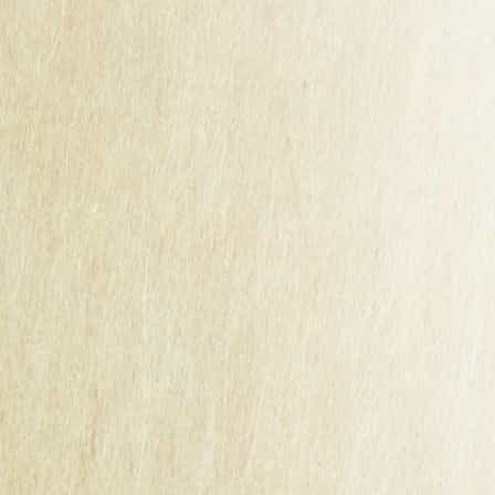
médaille d’argent.
Cidre Rosé
- pour sa fraîcheur fruitée et ses notes
gourmandes.
Cidre Demi-Sec
- pour son parfait équilibre entre douceur
et caractère.