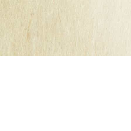
Mentions légales
Conditions Générales
Cookies
Contact
bb
secretariat@kerisac.fr
Tel :
02 40 87 61 55
ETS Guillet Frères - cidres kerisac
18 - 20 rue André Caux
44530 Guenrouët
a