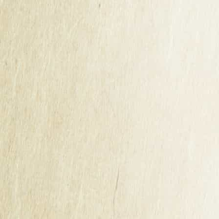
des médailles d’or, d’argent et de bronze.
RESULTATS DU CONCOURS DE LA MAISON
CIDRICOLE DE BRETAGNE 2025
Guillet Frères, maison cidricole ancrée au cœur de la
Bretagne depuis 1920, est fière de partager une excellente
nouvelle : lors du dernier Concours de la Maison Cidricole
de Bretagne, deux de nos cidres ont été distingués par une