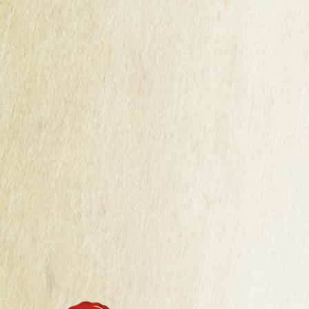
LES DERNIERS ARTICLES
RESULTATS DU CONCOURS DE LA MAISON
CIDRICOLE DE BRETAGNE 2026
Guillet Frères, maison cidricole ancrée au cœur de la
Bretagne depuis 1920, est fière de partager une excellente
nouvelle : lors du dernier Concours de la Maison Cidricole
de Bretagne, six de nos produits ont été récompensés par