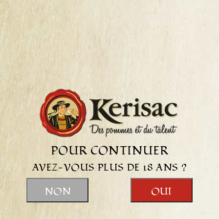
AJOUTER AU PANIER

Description
Détails Du Produit
POUR CONTINUER
AVEZ-VOUS PLUS DE 18 ANS ?
Le pommeau est un mélange de jus de pommes non
NON
OUI
fermenté et de Calvados, vieilli plus d'1 an en fût de
bois qui donne un apéritif.