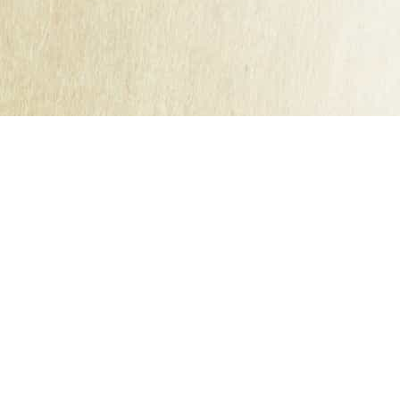
Mentions légales
Conditions Générales
Cookies
Contact
bb
secretariat@kerisac.fr
Tel :
02 40 87 61 55
ETS Guillet Frères - cidres kerisac
18 - 20 rue André Caux
44530 Guenrouët
a