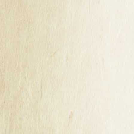
Accompagnements :
Le pommeau accompagnera parfaitement vos
apéritifs ainsi que vos plateaux de charcuteries.
Servir frais mais non glacé, entre 10 à 12°C.
VOUS AIMEREZ AUSSI