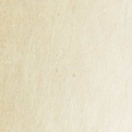
Pommeau De Bretagne
63,00 €
TTC
Carton de 6 bouteilles de 70 cl
17% volume d'alcool
Prix au litre: 15 €/L
Quantité