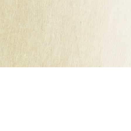
Mentions légales
Conditions Générales
Cookies
Contact
bb
secretariat@kerisac.fr
Tel :
02 40 87 61 55
ETS Guillet Frères - cidres kerisac
18 - 20 rue André Caux
44530 Guenrouët
a