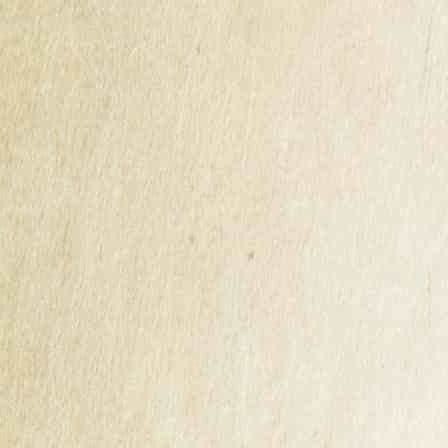
Cidre Bio Brut
18,60 €
TTC
Carton de 6 bouteilles de 75 cl
5,5% volume d'alcool
Prix au litre: 4,13 €/L
Quantité