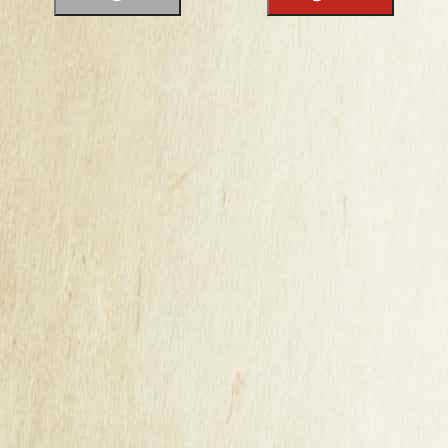
ravira les plus fins gourmets, soucieux de préserver
nos terres bretonnes.
Accompagnement :
Ce cidre brut, naturellement trouble accompagnera
parfaitement une viande blanche ou des coquillages.
Servir frais, entre 8 et 10 °C, de préférence dans un
verre ballon.
VOUS AIMEREZ AUSSI